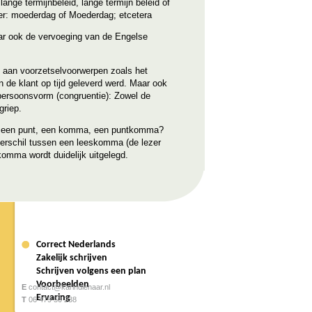
lange termijnbeleid, lange termijn beleid of
etter: moederdag of Moederdag; etcetera
ar ook de vervoeging van de Engelse
k aan voorzetselvoorwerpen zoals het
an de klant op tijd geleverd werd. Maar ook
 persoonsvorm (congruentie): Zowel de
griep.
 ik een punt, een komma, een puntkomma?
erschil tussen een leeskomma (de lezer
mma wordt duidelijk uitgelegd.
Correct Nederlands
Zakelijk schrijven
Schrijven volgens een plan
Voorbeelden
E
contact@karindienaar.nl
Ervaring
T
06 479 50 238