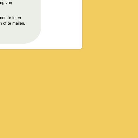
ing van
nds te leren
n of te mailen.