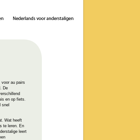
 voor au pairs
d. De
erschillend
is en op fiets.
l snel
t. Wat heeft
s te leren. En
erstalige leert
 een