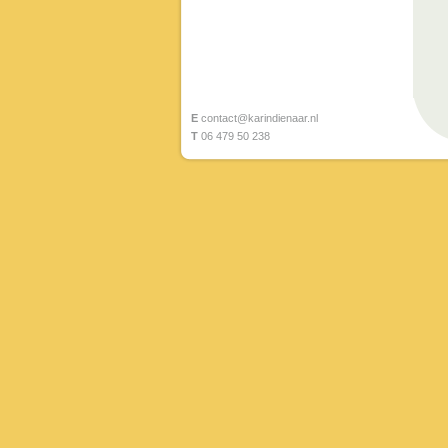
E
contact@karindienaar.nl
T
06 479 50 238