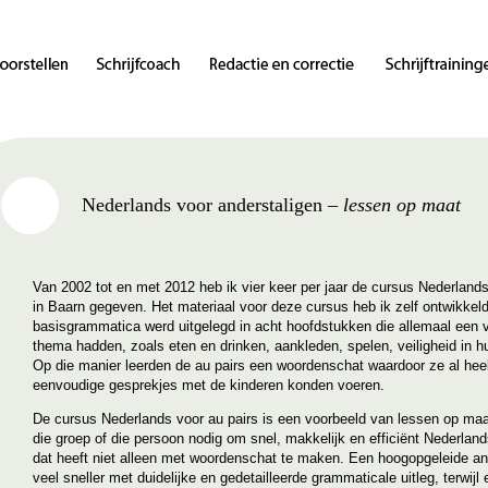
Nederlands voor anderstaligen –
lessen op maat
Van 2002 tot en met 2012 heb ik vier keer per jaar de cursus Nederlands
in Baarn gegeven. Het materiaal voor deze cursus heb ik zelf ontwikkel
basisgrammatica werd uitgelegd in acht hoofdstukken die allemaal een v
thema hadden, zoals eten en drinken, aankleden, spelen, veiligheid in hu
Op die manier leerden de au pairs een woordenschat waardoor ze al hee
eenvoudige gesprekjes met de kinderen konden voeren.
De cursus Nederlands voor au pairs is een voorbeeld van lessen op maa
die groep of die persoon nodig om snel, makkelijk en efficiënt Nederland
dat heeft niet alleen met woordenschat te maken. Een hoogopgeleide and
veel sneller met duidelijke en gedetailleerde grammaticale uitleg, terwijl